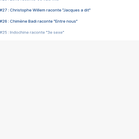
#27 : Christophe Willem raconte "Jacques a dit"
#26 : Chimène Badi raconte "Entre nous"
#25 : Indochine raconte "3e sexe"
#24 : Zaho raconte "C'est chelou"
#23 : Patrick Bruel raconte "Au café des délices"
#22 : Kyo raconte "Le chemin"
#21 : Nolwenn Leroy raconte "Cassé"
#20 : Patrick Hernandez raconte "Born to be alive"
#19 : Lorie raconte "Près de moi"
#18 : Michael Jones raconte "A nos actes manqués" (avec Jean-Jacque
#17 : Khaled raconte "Aïcha"
#16 : Corneille raconte "Parce qu'on vient de loin"