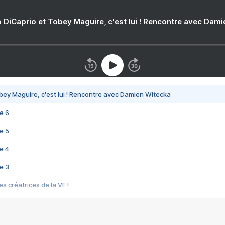
 DiCaprio et Tobey Maguire, c'est lui ! Rencontre avec Dam
bey Maguire, c'est lui ! Rencontre avec Damien Witecka
e 6
e 5
e 4
e 3
s créatrices de la VF !
e 2
e 1