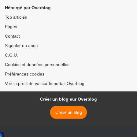
Hébergé par Overblog
Top articles
Pages
Contact
Signaler un abus
C.G.U.
Cookies et données personnelles
Préférences cookies
Voir le profil de val sur le portail Overblog
Créer un blog sur Overblog
Créer un blog