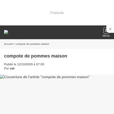
Publicité
MENU
Accueil
» compote de pommes maison
compote de pommes maison
Publié le 12/10/2009 à 07:00
Par
val