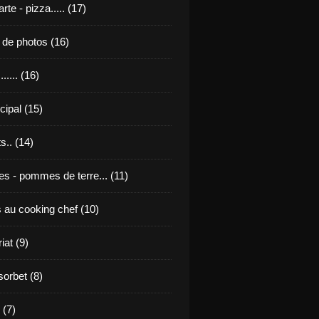
rte - pizza..... (17)
u de photos (16)
...... (16)
ncipal (15)
s.. (14)
tes - pommes de terre... (11)
s au cooking chef (10)
iat (9)
sorbet (8)
 (7)