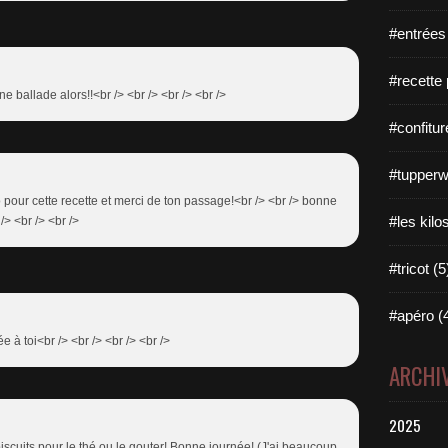
#entrées
#recette 
ne ballade alors!!<br /> <br /> <br /> <br />
#confitur
#tupperw
o pour cette recette et merci de ton passage!<br /> <br /> bonne
#les kilo
/> <br /> <br />
#tricot (5
#apéro (
e à toi<br /> <br /> <br /> <br />
ARCHI
2025
biscuits pour le thé ou le gouter! Bonne journée! (J'ai beaucoup