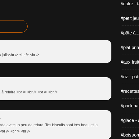
#cake - ta
#petit je
#pâte à...
#plat pri
 jolis<br /> <br /> <br />
#aux fruit
#riz - pâ
#recette
..à refaire!<br /> <br /> <br /> <br />
#partenar
1
#glace - 
e avec un peu de retard. Tes biscuits sont très beau et la
br /> <br /> <br />
#boisson