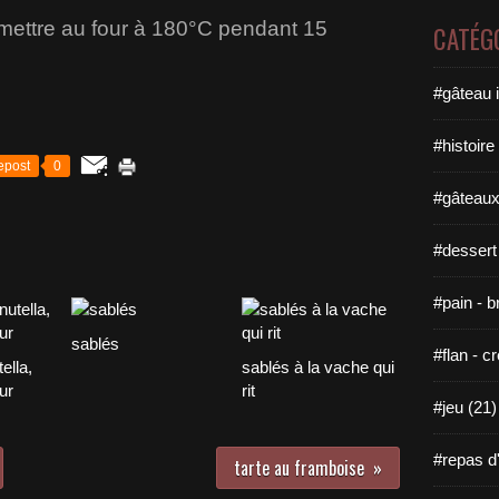
mettre au four à 180°C pendant 15
CATÉG
#gâteau i
#histoire 
epost
0
#gâteaux
#dessert
#pain - b
sablés
#flan - cr
ella,
sablés à la vache qui
ur
rit
#jeu (21)
#repas d'u
tarte au framboise