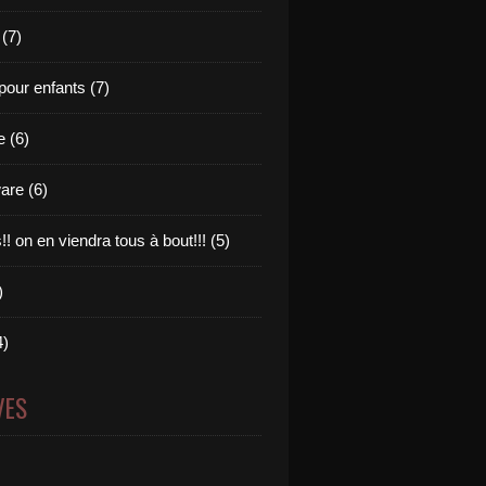
 (7)
pour enfants (7)
e (6)
are (6)
s!! on en viendra tous à bout!!! (5)
)
4)
VES