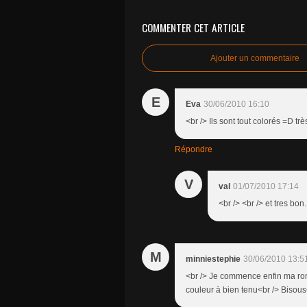
COMMENTER CET ARTICLE
Ajouter un commentaire
E
Eva
30/06/2010 16:10
<br /> Ils sont tout colorés =D très
Répondre
V
val
01/07/2010 17:14
<br /> <br /> et tres bon.
M
minniestephie
30/06/2010 13:5
<br /> Je commence enfin ma rond
couleur à bien tenu<br /> Bisous<