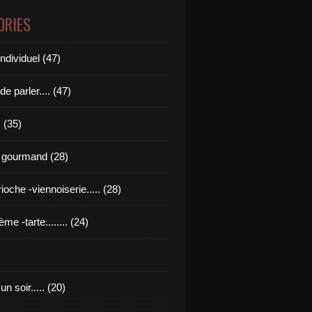
ORIES
ndividuel (47)
de parler.... (47)
 (35)
 gourmand (28)
rioche -viennoiserie..... (28)
ème -tarte........ (24)
n soir..... (20)