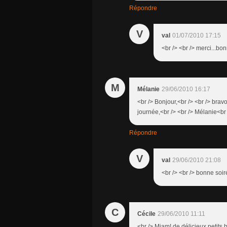
Répondre
V
val
01/07/2010 17:15
<br /> <br /> merci...bon
M
Mélanie
29/06/2010 16:17
<br /> Bonjour,<br /> <br /> brav
journée,<br /> <br /> Mélanie<br 
Répondre
V
val
29/06/2010 21:08
<br /> <br /> bonne soiré
C
Cécile
29/06/2010 11:11
<br /> Miam! de délicieux petits 