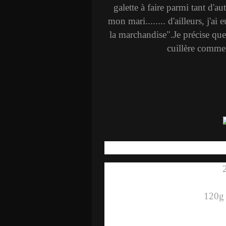
galette à faire parmi tant d'aut
mon mari........ d'ailleurs, j'
la marchandise".Je précise qu
cuillère comme 
2
120g 