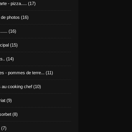
rte - pizza..... (17)
u de photos (16)
...... (16)
ncipal (15)
s.. (14)
tes - pommes de terre... (11)
s au cooking chef (10)
iat (9)
sorbet (8)
 (7)