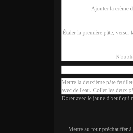
Ajouter la crème d
Étaler la première pâte, verser 
N'oublie
Mettre la deuxième pâte feuillet
avec de l'eau. Coller les deux p
Dorer avec le jaune d'oeuf qui r
Mettre au four préchauffer à