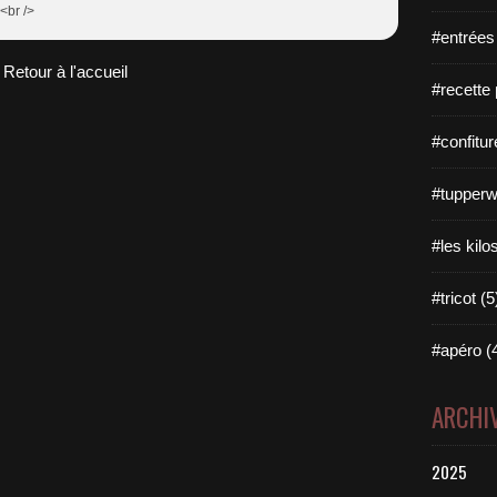
 <br />
#entrées
Retour à l'accueil
#recette 
#confitur
#tupperw
#les kilo
#tricot (5
#apéro (
ARCHI
2025