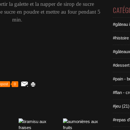
rtir la galette et la napper de sirop de sucre
CATÉG
de sucre en poudre et mettre au four pendant 5
min.
#gâteau i
#histoire 
#gâteaux
#dessert
#pain - b
epost
0
#flan - cr
#jeu (21)
#repas d'u