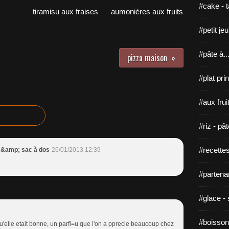
#cake - ta
tiramisu aux fraises
aumonières aux fruits
#petit je
#pâte à...
pizza maison
#plat pri
#aux fruit
#riz - pâ
#recette
 &amp; sac à dos
26/01/2013 12:39
#partenar
#glace - 
#boisson
 qu'elle etait bonne, un parfi=u que l'on a pprecie beaucoup chez