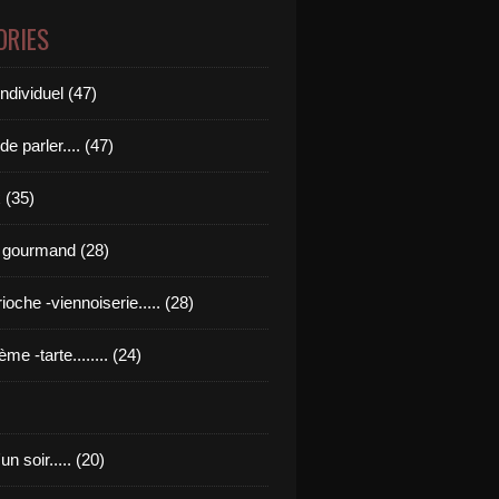
ORIES
ndividuel (47)
de parler.... (47)
 (35)
 gourmand (28)
rioche -viennoiserie..... (28)
ème -tarte........ (24)
n soir..... (20)