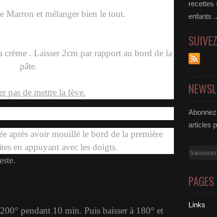
recettes
e Marron et mélanger bien le tout.
enfants .
SUIVE
la crème . Laisser 2cm par rapport au bord de la
pâte.
NEWSL
r pas de mettre la fève.
Abonnez-
articles 
ée après avoir mouillé le bord de la première
âtes en appuyant avec les doigts.
Email
este.
PAGES
Links
 200° pendant 10 min. Puis baisser à 180° et