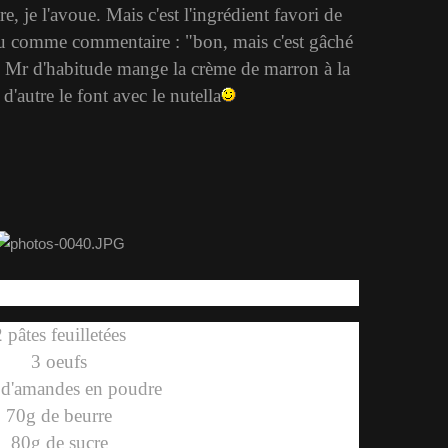
re, je l'avoue. Mais c'est l'ingrédient favori de
ai eu comme commentaire : "bon, mais c'est gâché
e Mr d'habitude mange la crème de marron à la
d'autre le font avec le nutella
 pâtes feuilletées
3 oeufs
d'amandes en poudre
70g de beurre
80g de sucre