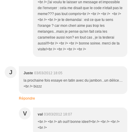
<br /> j'ai voulu te laisser un message et impossible
de l'envoyer : cela me disait que le code n'etait pas le
meme??? pas tout compris<br /> <br /> <br /> <br />
<br /> <br /> je te demandai : est ce que tu sens
l'orange ? car mon cheri aime pas trop les
melanges...mais je pense qu'en fait cela les
caramelise aussi non? en tout cas , je la testerai
aussi!!!<br /> <br /> <br /> bonne soiree. merci de ta
visite!<br /> <br /> <br /> <br />
J
Juste
03/03/2012 18:05
la prochaine fois essaye en tatin avec du jambon...un délice....
<br /> bizzz
Répondre
V
val
03/03/2012 18:07
<br /> <br /> ah oui!! bonne idee!!<br /> <br /> <br />
<br />