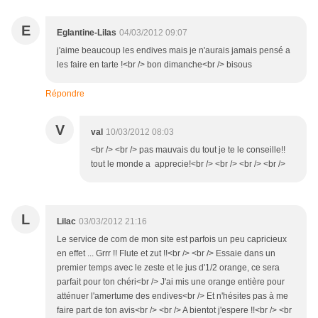
E
Eglantine-Lilas
04/03/2012 09:07
j'aime beaucoup les endives mais je n'aurais jamais pensé a
les faire en tarte !<br /> bon dimanche<br /> bisous
Répondre
V
val
10/03/2012 08:03
<br /> <br /> pas mauvais du tout je te le conseille!!
tout le monde a apprecie!<br /> <br /> <br /> <br />
L
Lilac
03/03/2012 21:16
Le service de com de mon site est parfois un peu capricieux
en effet ... Grrr !! Flute et zut !!<br /> <br /> Essaie dans un
premier temps avec le zeste et le jus d'1/2 orange, ce sera
parfait pour ton chéri<br /> J'ai mis une orange entière pour
atténuer l'amertume des endives<br /> Et n'hésites pas à me
faire part de ton avis<br /> <br /> A bientot j'espere !!<br /> <br