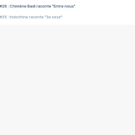
#26 : Chimène Badi raconte "Entre nous"
#25 : Indochine raconte "3e sexe"
#24 : Zaho raconte "C'est chelou"
#23 : Patrick Bruel raconte "Au café des délices"
#22 : Kyo raconte "Le chemin"
#21 : Nolwenn Leroy raconte "Cassé"
#20 : Patrick Hernandez raconte "Born to be alive"
#19 : Lorie raconte "Près de moi"
#18 : Michael Jones raconte "A nos actes manqués" (avec Jean-Jacque
#17 : Khaled raconte "Aïcha"
#16 : Corneille raconte "Parce qu'on vient de loin"
#15 : Indochine raconte "L'aventurier"