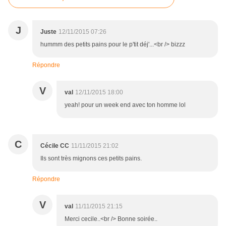
J
Juste
12/11/2015 07:26
hummm des petits pains pour le p'tit déj'...<br /> bizzz
Répondre
V
val
12/11/2015 18:00
yeah! pour un week end avec ton homme lol
C
Cécile CC
11/11/2015 21:02
Ils sont très mignons ces petits pains.
Répondre
V
val
11/11/2015 21:15
Merci cecile..<br /> Bonne soirée..