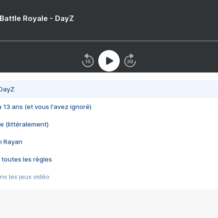
 Battle Royale - DayZ
 DayZ
 a 13 ans (et vous l'avez ignoré)
e (littéralement)
im Rayan
 toutes les règles
s les jeux vidéo
us choquant de Rockstar ? - Le scandale BULLY
e plus moche de Steam