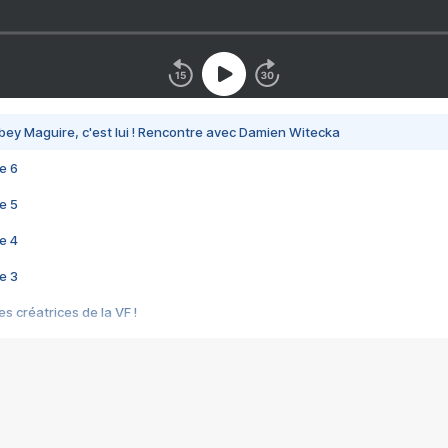
bey Maguire, c'est lui ! Rencontre avec Damien Witecka
e 6
e 5
e 4
e 3
s créatrices de la VF !
e 2
e 1
e Mektoub My Love arrive enfin ! Rencontre avec Shaïn Boumedine et Sal