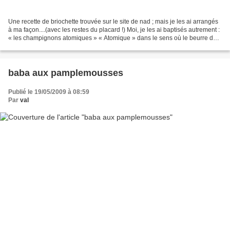
Une recette de briochette trouvée sur le site de nad ; mais je les ai arrangés
à ma façon....(avec les restes du placard !) Moi, je les ai baptisés autrement :
« les champignons atomiques » « Atomique » dans le sens où le beurre de
cacahouète et le chocolat...
baba aux pamplemousses
Publié le 19/05/2009 à 08:59
Par
val