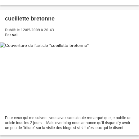
dans votre robot et mélanger....
cueillette bretonne
Publié le 12/05/2009 à 20:43
Par
val
Pour ceux qui me suivent, vous avez sans doute remarqué que je publie un
article tous les 2 jours.... Mais over blog nous annonce qu'il risque d'y avoir
un peu de "friture" sur la visite des blogs si si si!!! c'est eux qui le disent...
donc j'ai préféré...