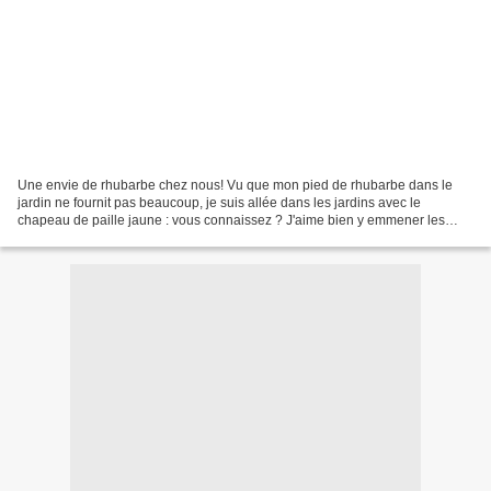
Une envie de rhubarbe chez nous! Vu que mon pied de rhubarbe dans le
jardin ne fournit pas beaucoup, je suis allée dans les jardins avec le
chapeau de paille jaune : vous connaissez ? J'aime bien y emmener les
enfants, là-bas. C'et assez ludique et en...