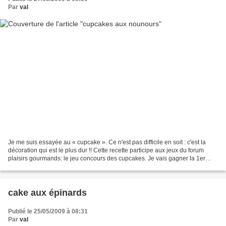
Par
val
Je me suis essayée au « cupcake ». Ce n'est pas difficile en soit : c'est la
décoration qui est le plus dur !! Cette recette participe aux jeux du forum
plaisirs gourmands: le jeu concours des cupcakes. Je vais gagner la 1er
place c'est sûr !! La 1er...
cake aux épinards
Publié le 25/05/2009 à 08:31
Par
val