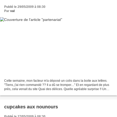
Publié le 29/05/2009 à 08:30
Par
val
Cette semaine, mon facteur m'a déposé un colis dans la boite aux lettres.
"Tiens, j'ai rien commandé ?? Il a dû se tromper...." Et en regardant de plus
près, cela venait du site Quai des délices. Quelle agréable surprise !! Un
partenariat entre mon blog...
cupcakes aux nounours
Publié le 27/05/2009 à 08:30