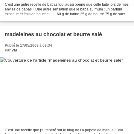
C'est une autre recette de babas tout aussi bonne que celle faite lors de mes
envies de babas !! Une autre sensation que le baba au rhum : un parfum
exotique et frais en bouche........ 60 g de farine 25 g de beurre 75 g de sucre
2 cuillères à soupe de...
madeleines au chocolat et beurre salé
Publié le 17/05/2009 à 09:34
Par
val
C'est une recette que j'ai repéré sur le blog de l a popote de manue. Cela