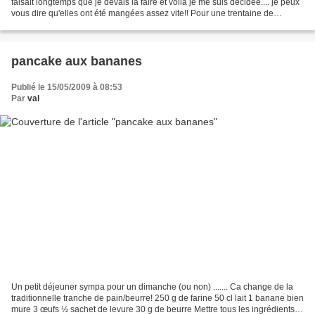
faisait longtemps que je devais la faire et voilà je me suis décidée.... je peux
vous dire qu'elles ont été mangées assez vite!! Pour une trentaine de
madeleines 100 g de chocolat...
pancake aux bananes
Publié le 15/05/2009 à 08:53
Par
val
Un petit déjeuner sympa pour un dimanche (ou non) ....... Ca change de la
traditionnelle tranche de pain/beurre! 250 g de farine 50 cl lait 1 banane bien
mure 3 œufs ½ sachet de levure 30 g de beurre Mettre tous les ingrédients