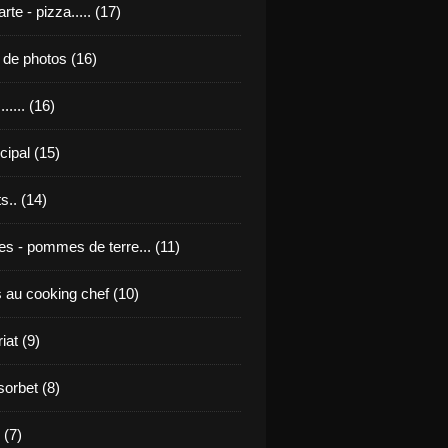
rte - pizza..... (17)
u de photos (16)
...... (16)
ncipal (15)
s.. (14)
tes - pommes de terre... (11)
s au cooking chef (10)
iat (9)
sorbet (8)
 (7)