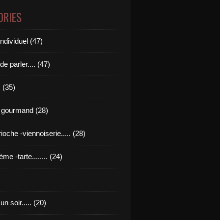
ORIES
ndividuel (47)
de parler.... (47)
 (35)
 gourmand (28)
rioche -viennoiserie..... (28)
ème -tarte........ (24)
n soir..... (20)