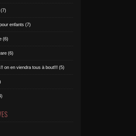
 (7)
pour enfants (7)
e (6)
are (6)
s!! on en viendra tous à bout!!! (5)
)
4)
VES