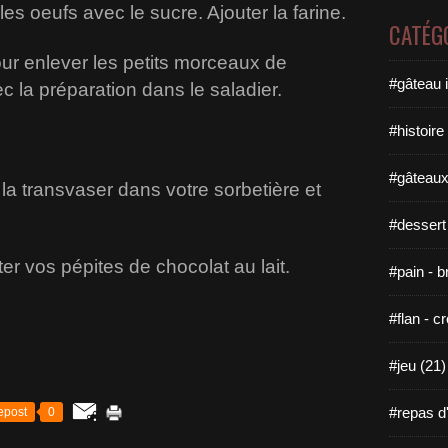
es oeufs avec le sucre. Ajouter la farine.
CATÉG
our enlever les petits morceaux de
#gâteau i
 la préparation dans le saladier.
#histoire 
#gâteaux
 la transvaser dans votre sorbetière et
#dessert
er vos pépites de chocolat au lait.
#pain - b
#flan - cr
#jeu (21)
#repas d'u
epost
0