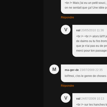
<br /> Mais j'ai eu un petit souci
on ne sentait que ça! Une idée po
Répondre
V
val
20/05/2010 11:36
<br /> <br /> alors là!!!!
de daims ou tu t'es trom
que je n'ai pas eu de pr
merci pour ton passage;
M
ma-ger-de
23/07/2009 22:35
lol!!moi, c'es le genre de choses
Répondre
V
val
24/07/2009 10:13
<br /> sur les hanches tu