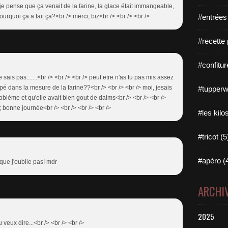
, je pense que ça venait de la farine, la glace était immangeable,
urquoi ça a fait ça?<br /> merci, biz<br /> <br /> <br />
#entrées
#recette 
#confitur
 je sais pas.......<br /> <br /> <br /> peut etre n'as tu pas mis assez
pé dans la mesure de la farine??<br /> <br /> <br /> moi, jesais
#tupperw
oblème et qu'elle avait bien gout de daims<br /> <br /> <br />
 bonne journée<br /> <br /> <br /> <br />
#les kilo
#tricot (5
#apéro (
 que j'oublie pas! mdr
ARCHI
2025
 veux dire...<br /> <br /> <br />