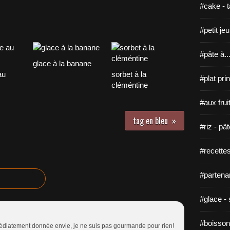
#cake - ta
#petit je
#pâte à...
glace à la banane
au
sorbet à la
#plat pri
cléméntine
#aux fruit
tag en bleu
#riz - pâ
#recette
#partenar
#glace - 
#boisson
mmédiatement donnée envie, je ne suis pas gourmande pour rien!