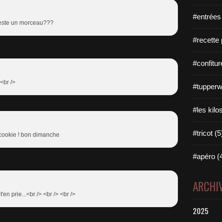
#entrées
n reste un morceau???
#recette 
#confitur
 <br />
#tupperw
#les kilo
#tricot (5
 cookie ! bon dimanche
#apéro (
ARCHI
 t'en prie...<br /> <br /> <br />
2025