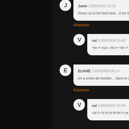
J
Juste
13/09/2009 10:32
rhooo ca à l'air bien bon....il e
Répondre
V
val
13/09/2009 10:43
<br /> non..<br /> <br />
E
ELIANE
13/09/2009 09:14
on a envie de mordre.... dans le
Répondre
V
val
13/09/2009 10:44
<br /> hi hi hi hi<br /> je