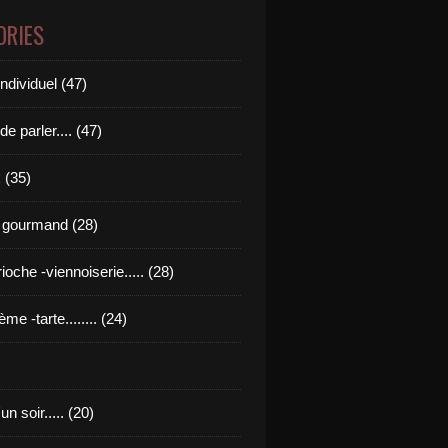
ORIES
ndividuel (47)
de parler.... (47)
 (35)
 gourmand (28)
rioche -viennoiserie..... (28)
ème -tarte........ (24)
n soir..... (20)