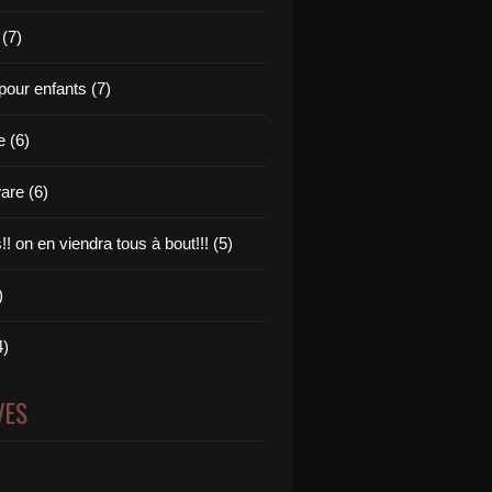
 (7)
pour enfants (7)
e (6)
are (6)
s!! on en viendra tous à bout!!! (5)
)
4)
VES