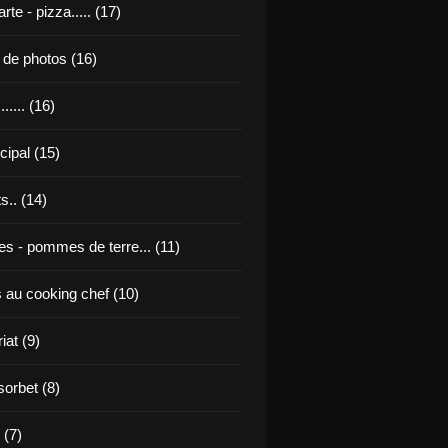
rte - pizza..... (17)
u de photos (16)
...... (16)
ncipal (15)
s.. (14)
tes - pommes de terre... (11)
s au cooking chef (10)
iat (9)
sorbet (8)
 (7)