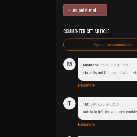
un petit mot......
COMMENTER CET ARTICLE
Ajouter un commentaire
M
Miamana
27/10/2010 17:30
<br /> Ils ont l'air juste divins....<
Répondre
T
Taz
14/09/2009 12:19
ouh la la très tentants ces cookie
Répondre