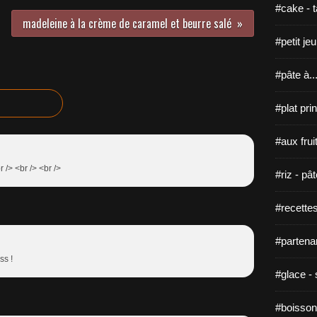
#cake - ta
madeleine à la crème de caramel et beurre salé
#petit je
#pâte à...
#plat pri
#aux fruit
br /> <br /> <br />
#riz - pâ
#recette
#partenar
ss !
#glace - 
#boisson