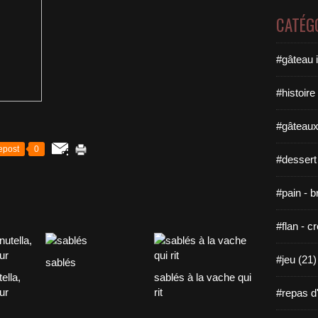
CATÉG
#gâteau i
#histoire 
#gâteaux
epost
0
#dessert
#pain - b
#flan - cr
#jeu (21)
sablés
ella,
sablés à la vache qui
ur
rit
#repas d'u